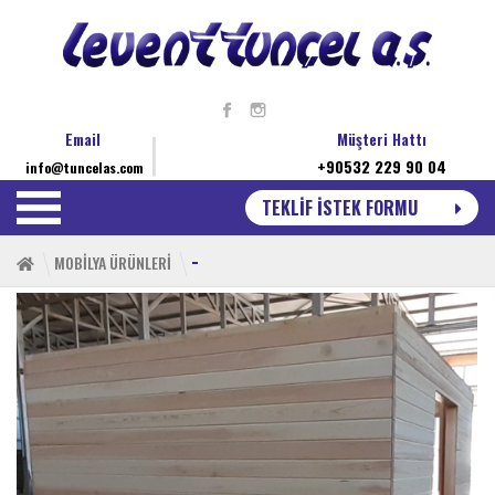
Email
Müşteri Hattı
+90532 229 90 04
info@tuncelas.com
TEKLİF İSTEK FORMU
-
MOBİLYA ÜRÜNLERİ