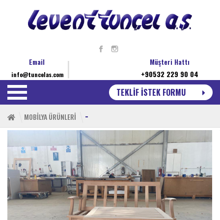
Email
Müşteri Hattı
+90532 229 90 04
info@tuncelas.com
TEKLİF İSTEK FORMU
-
MOBİLYA ÜRÜNLERİ