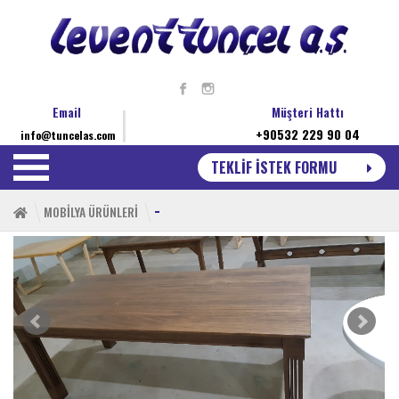
Email
Müşteri Hattı
+90532 229 90 04
info@tuncelas.com
TEKLİF İSTEK FORMU
-
MOBİLYA ÜRÜNLERİ