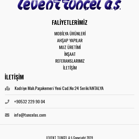
FALİYETLERİMİZ
MOBİLYA ÜRÜNLERİ
AHŞAP YAPILAR
MUZ ÜRETİMİ
İNŞAAT
REFERANSLARIMIZ
İLETİŞİM
İLETİŞİM
Kadriye Mah.Paşakemeri Yeni Cad.No:24 Serik/ANTALYA
+90532 229 90 04
info@tuncelas.com
LEVENT TUNÇEL A.Ş Copyright 2019